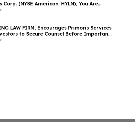
gs Corp. (NYSE American: HYLN), You Are
Contact The Rosen Law Firm About Your
e
NG LAW FIRM, Encourages Primoris Services
vestors to Secure Counsel Before Important
urities Class Action - PRIM
e