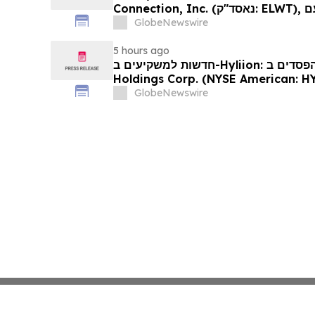
Connection, Inc. (נאסד"ק: ELWT), אתם מוזמנים ליצור קשר עם
משרד רוזן עורכי דין בנוגע לזכויותיכם
GlobeNewswire
5 hours ago
חדשות למשקיעים ב-Hyliion: אם סבלתם הפסדים ב- Hyliion
Holdings Corp. (NYSE American: HYLN), אתם מוזמנים ליצור
 משרד רוזן עורכי דין בנוגע לזכויותיכם
GlobeNewswire