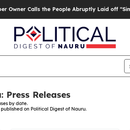
er Calls the People Abruptly Laid off “Simply 
u: Press Releases
ses by date.
 published on Political Digest of Nauru.