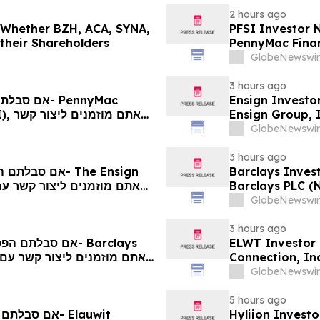
2 hours ago
g Whether BZH, ACA, SYNA,
PFSI Investor N
 their Shareholders
PennyMac Financ
Encouraged to 
GlobeNewswir
Rights
3 hours ago
Ensign Investo
אתם 
Ensign Group, 
ע
Contact The Ro
GlobeNewswir
3 hours ago
Barclays Invest
Barclays PLC (
The Rosen Law 
GlobeNewswir
3 hours ago
ELWT Investor 
Connection, In
Contact The Ro
GlobeNewswir
5 hours ago
Hyliion Investo