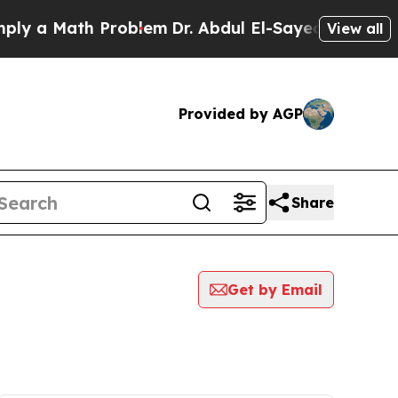
a Math Problem
Dr. Abdul El-Sayed on Historic Mi
View all
Provided by AGP
Share
Get by Email