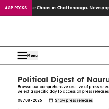
l Collapse
Chaos in Chattanooga. Newspaper Own
AGP PICKS
Menu
Political Digest of Naur
Browse our comprehensive archive of press relea
Select a specific day to access all press releases