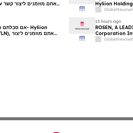
Hyliion Holdin
Encouraged to 
GlobeNewswir
Rights
13 hours ago
ROSEN, A LEADI
Corporation In
קשר עם
Deadline in Sec
GlobeNewswir